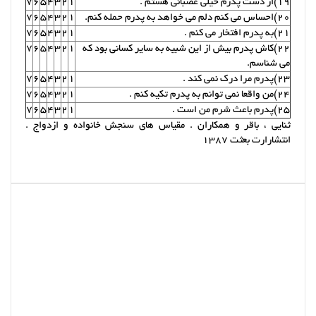
19)از دست پدرم خیلی عصبانی هستم .
1
2
3
4
5
6
7
20)احساس می کنم دلم می خواهد به پدرم حمله کنم.
1
2
3
4
5
6
7
21)به پدرم افتخار می کنم .
1
2
3
4
5
6
7
22)کاش پدرم بیش از این شبیه به سایر کسانی بود که
1
2
3
4
5
6
7
می شناسم.
23)پدرم مرا درک نمی کند .
1
2
3
4
5
6
7
24)من واقعا نمی توانم به پدرم تکیه کنم .
1
2
3
4
5
6
7
25)پدرم باعث شرم من است .
1
2
3
4
5
6
7
ثنایی ، باقر و همکاران . مقیاس های سنجش خانواده و ازدواج .
انتشارارت بعثت 1387