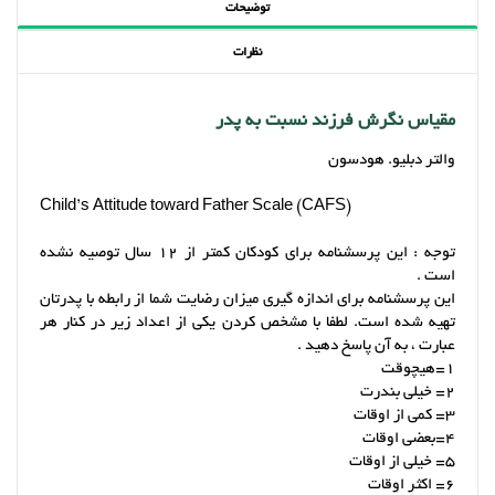
توضیحات
نظرات
مقیاس نگرش فرزند نسبت به پدر
والتر دبلیو. هودسون
Child’s Attitude toward Father Scale (CAFS)
توجه : این پرسشنامه برای کودکان کمتر از 12 سال توصیه نشده
است .
این پرسشنامه برای اندازه گیری میزان رضایت شما از رابطه با پدرتان
تهیه شده است. لطفا با مشخص کردن یکی از اعداد زیر در کنار هر
عبارت ، به آن پاسخ دهید .
1=هیچوقت
2= خیلی بندرت
3= کمی از اوقات
4=بعضی اوقات
5= خیلی از اوقات
6= اکثر اوقات