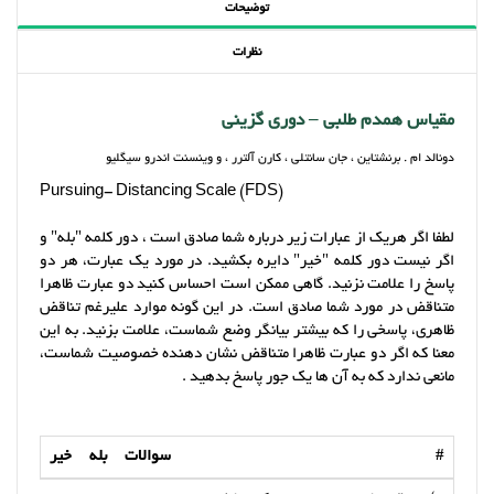
توضیحات
نظرات
مقیاس همدم طلبی – دوری گزینی
دونالد ام . برنشتاین ، جان سانتلی ، کارن آلترر ، و وینسنت اندرو سیگلیو
Pursuing- Distancing Scale (FDS)
لطفا اگر هریک از عبارات زیر درباره شما صادق است ، دور کلمه "بله" و
اگر نیست دور کلمه "خیر" دایره بکشید. در مورد یک عبارت، هر دو
پاسخ را علامت نزنید. گاهی ممکن است احساس کنید دو عبارت ظاهرا
متناقض در مورد شما صادق است. در این گونه موارد علیرغم تناقض
ظاهری، پاسخی را که بیشتر بیانگر وضع شماست، علامت بزنید. به این
معنا که اگر دو عبارت ظاهرا متناقض نشان دهنده خصوصیت شماست،
مانعی ندارد که به آن ها یک جور پاسخ بدهید .
#
سوالات
بله
خیر