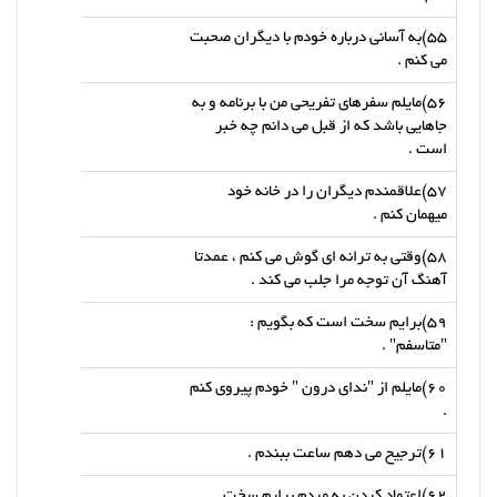
55)به آسانی درباره خودم با دیگران صحبت
می کنم .
56)مایلم سفرهای تفریحی من با برنامه و به
جاهایی باشد که از قبل می دانم چه خبر
است .
57)علاقمندم دیگران را در خانه خود
میهمان کنم .
58)وقتی به ترانه ای گوش می کنم ، عمدتا
آهنگ آن توجه مرا جلب می کند .
59)برایم سخت است که بگویم :
"متاسفم" .
60)مایلم از "ندای درون " خودم پیروی کنم
.
61)ترجیح می دهم ساعت ببندم .
62)اعتماد کردن به مردم برایم سخت