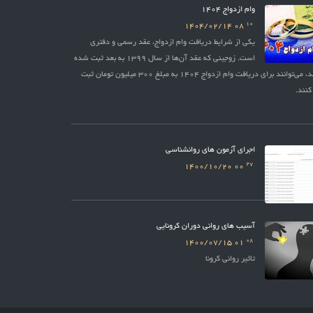
وام ازدواج 1404
10
1404/02/14
08
یکی از شرایط دریافت وام ازدواج، عقد رسمی و دفتری
است. زوجینی که عقد آن‌ها از سال 1399 به بعد ثبت شده
باشد، می‌توانند برای دریافت وام ازدواج 1404 به مبلغ 300 میلیون تومان ثبت
کنند.
اجرای آزمون های روانشناسی
27
1400/10/20
00
آسیب های روانی دوران کرونایی
08
1400/07/15
01
تاثیر روانی کرونا