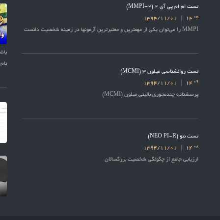
تست ام ام پی آی 2 (MMPI-2)
05
1394/11/01
14
MMPI را می‌توان یکی از مهمترین و معتبرترین آزمونها در زمینه شخصیت دانست
نام 
تست روانشناسی میلون 3 (MCMI)
09
1394/11/01
14
پرسشنامه چندمحوری بالینی میلون (MCMI)
تست نئو (NEO PI-R)
08
1394/11/01
14
ارزیابی جامع از چگونگی شخصیت بزرگسالان