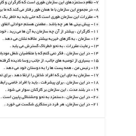
7- نظام دستمزدهای این سازمان طوری است که کارگران و کارکنان وظیفه شناس را تشویق می کند.
8- در مجموع این سازمان با ما همان طور رفتار می کند که ما برای آن کار می کنیم .
9- مقررات این سازمان طوری است که حتی باید به خاطر یک خراش کوچک به پزشک مراجعه کرد .
10- پیش بینی ها هر چه باشد ، مطمئن هستم حوادثی اتفاق خواهد افتاد .
11- کارگران ، بیشتر از آن چه سازمان به آن ها می رید ، خود را وقف سازمان نمی کنند .
12- سازمان ، به کارهای خیریه بیشتر علاقه نشان می دهد .
13- رعایت مقررات ، به نحو خطرناک گسترش می یابد .
14- در این سازمان ، فکر نمی کنم که با متقاضیان شغل مودبانه رفتار شود .
15- بسیاری از توصیه های جالب، از جانب روسا نادیده گرفته می شود .
16- رئیس من ، همه پست ها را به دوستان خود می دهد .
17- سازمان به جای این که افراد شاغل را ارتقا دهد ، برای تصدی مشاغل بالا از خارج استخدام می کند .
18- در این سازمان ، برای پیشرفت ، باید با افراد خاصی رابطه برقرار کرد .
19- در بلند مدت ، این سازمان بر کارکنان سوار می شود .
20- در این سازمان ، دستمزد به نحو وحشتناکی پایین است .
21- در این سازمان، هر فرد درستکاری شکست می خورد .