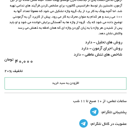
آزمون تداعی کلمات یکی از ابداعات کارل گوستاو یونگ است. البته شکل ساده ای از این
آزمون، نخستین بار توسط «فرانسیس گالتون» برای مشخص کردن فرآیند های تداعی تهیه
شد، اما آنچه یونگ به کار برد از یک گروه واژه تشکیل می شود که معمولاً تعداد آنها به
100 می رسد و هر کدام به عنوان محرک به کار می رود. پیش از کاربرد آن به آزمودنی
توضیح داده می شود که یک گروه از واژه ها به آهستگی برایش خوانده می شود و او باید
پس از شنیدن هر واژه با به زبان آوردن واژه ای که همان لحظه به ذهنش می رسد
واکنش نشان دهد.
روش های تحلیل - دارد
روش اجرای آزمون - دارد
شاخص های تنش عاطفی - دارد
تومان
۴۰,۰۰۰
تخفیف
%20
افزودن به سبد خرید
ساعات تماس:
از 10 صبح تا 11 شب
پشتیبانی تلگرام:
عضویت در کانال تلگرام: