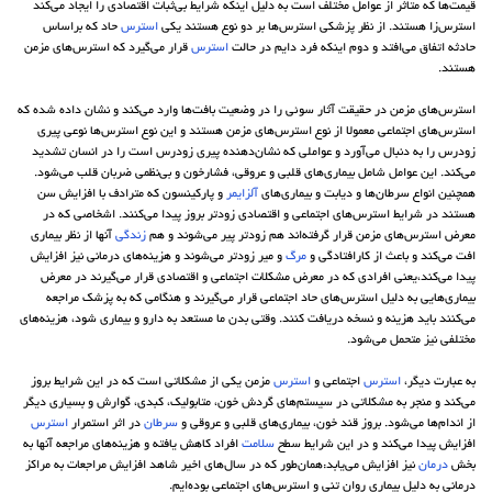
قیمت‌ها که متاثر از عوامل مختلف است به دلیل اینکه شرایط بی‌ثبات اقتصادی را ایجاد می‌کند
استرس‌زا هستند. از نظر پزشکی استرس‌ها بر دو نوع هستند یکی
استرس
حاد که براساس
حادثه اتفاق می‌افتد و دوم اینکه فرد دایم در حالت
استرس
قرار می‌گیرد که استرس‌های مزمن
هستند.
استرس‌های مزمن در حقیقت آثار سوئی را در وضعیت بافت‌ها وارد می‌کند و نشان داده شده که
استرس‌های اجتماعی معمولا از نوع استرس‌های مزمن هستند و این نوع استرس‌ها نوعی پیری
زودرس را به دنبال می‌آورد و عواملی که نشان‌دهنده پیری زودرس است را در انسان تشدید
می‌کند. این عوامل شامل بیماری‌های قلبی و عروقی، فشارخون و بی‌نظمی ضربان قلب می‌شود.
همچنین انواع سرطان‌ها و دیابت و بیماری‌های
آلزایمر
و پارکینسون که مترادف با افزایش سن
هستند در شرایط استرس‌های اجتماعی و اقتصادی زود‌تر بروز پیدا می‌کنند. اشخاصی که در
معرض استرس‌های مزمن قرار گرفته‌اند هم زود‌تر پیر می‌شوند و هم
زندگی
آنها از نظر بیماری
افت می‌کند و باعث از کارافتادگی و
مرگ
و میر زود‌تر می‌شوند و هزینه‌های درمانی نیز افزایش
پیدا می‌کند،یعنی افرادی که در معرض مشکلات اجتماعی و اقتصادی قرار می‌گیرند در معرض
بیماری‌هایی به دلیل استرس‌های حاد اجتماعی قرار می‌گیرند و هنگامی که به پزشک مراجعه
می‌کنند باید هزینه و نسخه دریافت کنند. وقتی بدن ما مستعد به دارو و بیماری شود، هزینه‌های
مختلفی نیز متحمل می‌شود.
به عبارت دیگر،
استرس
اجتماعی و
استرس
مزمن یکی از مشکلاتی است که در این شرایط بروز
می‌کند و منجر به مشکلاتی در سیستم‌های گردش خون، متابولیک، کبدی، گوارش و بسیاری دیگر
از اندام‌ها می‌شود. بروز قند خون، بیماری‌های قلبی و عروقی و
سرطان
در اثر استمرار
استرس
افزایش پیدا می‌کند و در این شرایط سطح
سلامت
افراد کاهش یافته و هزینه‌های مراجعه آنها به
بخش
درمان
نیز افزایش می‌یابد:همان‌طور که در سال‌های اخیر شاهد افزایش مراجعات به مراکز
درمانی به دلیل بیماری روان تنی و استرس‌های اجتماعی بوده‌ایم.