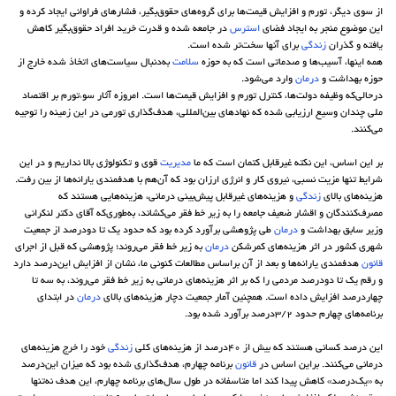
از سوی دیگر، تورم و افزایش قیمت‌ها برای گروه‌های حقوق‌بگیر، فشارهای فراوانی ایجاد کرده و
این موضوع منجر به ایجاد فضای
استرس
در جامعه شده و قدرت خرید افراد حقوق‌بگیر کاهش
یافته و گذران
زندگی
برای آنها سخت‌تر شده ‌است.
همه اینها، آسیب‌ها و صدماتی است که به حوزه
سلامت
به‌دنبال سیاست‌های اتخاذ شده خارج از
حوزه بهداشت و
درمان
وارد می‌شود.
درحالی‌که وظیفه دولت‌ها، کنترل تورم و افزایش قیمت‌ها است. امروزه آثار سوءتورم بر اقتصاد
ملی چندان وسیع ارزیابی شده که نهادهای بین‌المللی، هدف‌گذاری تورمی در این زمینه را توجیه
می‌کنند.
بر این اساس، این نکته غیرقابل کتمان است که ما
مدیریت
قوی و تکنولوژی بالا نداریم و در این
شرایط تنها مزیت نسبی، نیروی کار و انرژی ارزان بود که آن‌هم با هدفمندی یارانه‌ها از بین رفت.
هزینه‌های بالای
زندگی
و هزینه‌های غیرقابل پیش‌بینی درمانی، هزینه‌هایی هستند که
مصرف‌کنندگان و اقشار ضعیف جامعه را به زیر خط فقر می‌کشاند، به‌طوری‌که آقای دکتر لنکرانی
وزیر سابق بهداشت و
درمان
طی پژوهشی برآورد کرده بود که حدود یک تا دو‌درصد از جمعیت
شهری کشور در اثر هزینه‌های کمرشکن
درمان
به زیر خط فقر می‌روند؛ پژوهشی که قبل از اجرای
قانون
هدفمندی یارانه‌ها و بعد از آن براساس مطالعات کنونی ما، نشان از افزایش این‌درصد دارد
و رقم یک تا دو‌درصد مردمی را که بر اثر هزینه‌های درمانی به زیر خط فقر می‌روند، به سه تا
چهار‌درصد افزایش داده است. همچنین آمار جمعیت دچار هزینه‌های بالای
درمان
در ابتدای
برنامه‌های چهارم حدود 3/2‌درصد برآورد شده بود.
این ‌درصد کسانی هستند که بیش از 40‌درصد از هزینه‌های کلی
زندگی
خود را خرج هزینه‌های
درمانی می‌کنند. براین اساس در
قانون
برنامه چهارم، هدف‌گذاری شده بود که میزان این‌درصد
به «یک‌درصد» کاهش پیدا کند اما متاسفانه در طول سال‌های برنامه چهارم، این هدف نه‌تنها