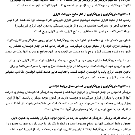
حال که با مفاهیم درونگرایی و برونگرایی در تست MBTI آشنا شدید، بهتر است به مهم‌ترین
تفاوت درونگرایی و برونگرایی بپردازیم. در ادامه 5 تا از این تفاوت‌ها آورده شده است:
1- تفاوت درونگرایی و برونگرایی از نظر منبع دریافت انرژی
زمانی که از منبع انرژی صحبت می‌کنیم منظور انرژی فیزیکی افراد نیست، چرا که همه افراد نیاز
به خواب کافی و استراحت مناسب دارند و از طریق رسیدگی به بدن خود انرژی فیزیکی را
دریافت می‌کنند. در این مقاله منظور از منبع انرژی، تامین انرژی روح است.
همان‌طور که در ابتدای مقاله هم اشاره کردیم، برونگراها با دنیای بیرون سازگاری بیشتری دارند
و بیشتر انرژی خود را از دنیای بیرون می‌گیرند، این افراد زمانی که در جمع دوستان، همکاران،
خانواده و غیره هستند انرژی روح را به دست می‌آورند و در این مجامع بودن به آنها لذت می‌دهد.
در حالی‌که درونگراها دنیای درون خود را ترجیح می‌دهند و تمایل دارند بیشتر انرژی خود را از
دنیای درونی خود دریافت کنند. زمانی که در جمع هستند انرژی خود را مصرف می‌کنند و برای
تامین مجدد انرژی باید با خودشان خلوت کنند. با فعالیت‌هایی مانند کتاب خواندن، نقاشی، باغبانی
و غیره این انرژی را مجددا گسب می‌کنند.
2- تفاوت درونگرایی و برونگرایی بر اساس مدل روابط اجتماعی
برونگراها بودن در جمع دوستان را ترجیح می‌دهند و نسبت به درونگراها دوستان بیشتری دارند،
آنها از بودن با دیگران انرژی می‌گیرند و دوست دارند در کانون توجه دیگران باشند. آنها از این
ویژگی راضی هستند و لذت می‌برند، چرا که در مناسبات اجتماعی شکوفا می‌شوند. از آشنا شدن
با افراد جدید هیچ ترسی ندارند و بسیار برای آنها لذت بخش است.
بر خلاف افراد برونگرا، درونگراها تمایلی ندارند در کانون توجه دیگران باشند، به همین دلیل
معمولا روابط اجتماعی آنها در سطح محدود است و رابطه با یک نفر یا چند نفر، به صورت محدود را
بیشتر می‌پسندند. درونگراها اوقات تنهایی بیشتری دارند و دوست دارند از تجربیات و داشته