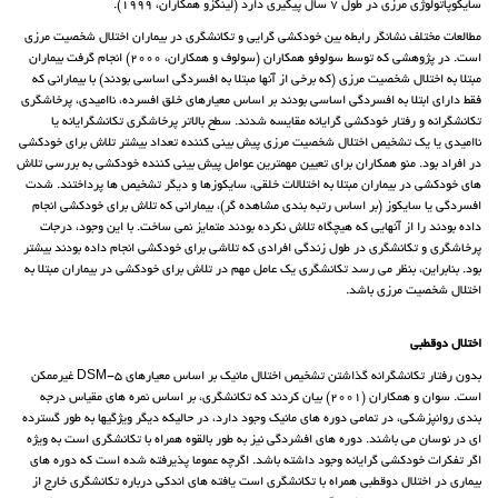
سایکوپاتولوژی مرزی در طول 7 سال پیگیری دارد (لینکزو همکاران، 1999).
مطالعات مختلف نشانگر رابطه بین خودکشی گرایی و تکانشگری در بیماران اختلال شخصیت مرزی
است. در پژوهشی که توسط سولوفو همکاران (سولوف و همکاران، 2000) انجام گرفت بیماران
مبتلا به اختلال شخصیت مرزی (که برخی از آنها مبتلا به افسردگی اساسی بودند) با بیمارانی که
فقط دارای ابتلا به افسردگی اساسی بودند بر اساس معیارهای خلق افسرده، ناامیدی، پرخاشگری
تکانشگرانه و رفتار خودکشی گرایانه مقایسه شدند. سطح بالاتر پرخاشگری تکانشگرایانه یا
ناامیدی یا یک تشخیص اختلال شخصیت مرزی پیش بینی کننده تعداد بیشتر تلاش برای خودکشی
در افراد بود. منو همکاران برای تعیین مهمترین عوامل پیش بینی کننده خودکشی به بررسی تلاش
های خودکشی در بیماران مبتلا به اختلالات خلقی، سایکوزها و دیگر تشخیص ها پرداختند. شدت
افسردگی یا سایکوز (بر اساس رتبه بندی مشاهده گر)، بیمارانی که تلاش برای خودکشی انجام
داده بودند را از آنهایی که هیچگاه تلاش نکرده بودند متمایز نمی ساخت. با این وجود، درجات
پرخاشگری و تکانشگری در طول زندگی افرادی که تلاشی برای خودکشی انجام داده بودند بیشتر
بود. بنابراین، بنظر می رسد تکانشگری یک عامل مهم در تلاش برای خودکشی در بیماران مبتلا به
اختلال شخصیت مرزی باشد.
اختلال دوقطبی
بدون رفتار تکانشگرانه گذاشتن تشخیص اختلال مانیک بر اساس معیارهای DSM-5 غیرممکن
است. سوان و همکاران (2001) بیان کردند که تکانشگری، بر اساس نمره های مقیاس درجه
بندی روانپزشکی، در تمامی دوره های مانیک وجود دارد، در حالیکه دیگر ویژگیها به طور گسترده
ای در نوسان می باشند. دوره های افشردگی نیز به طور بالقوه همراه با تکانشگری است به ویژه
اگر تفکرات خودکشی گرایانه وجود داشته باشد. اگرچه عموما پذیرفته شده است که دوره های
بیماری در اختلال دوقطبی همراه با تکانشگری است یافته های اندکی درباره تکانشگری خارج از