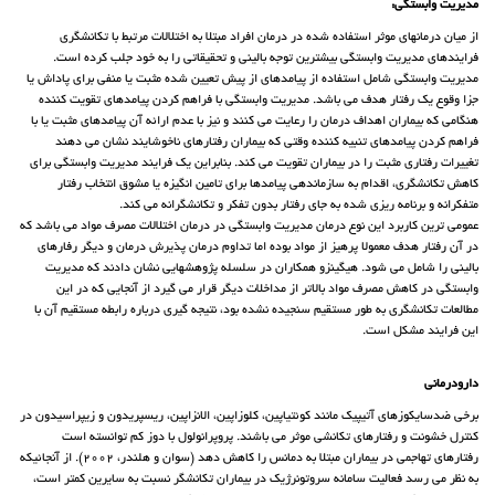
مدیریت وابستگی:
از میان درمانهای موثر استفاده شده در درمان افراد مبتلا به اختلالات مرتبط با تکانشگری
فرایندهای مدیریت وابستگی بیشترین توجه بالینی و تحقیقاتی را به خود جلب کرده است.
مدیریت وابستگی شامل استفاده از پیامدهای از پیش تعیین شده مثبت یا منفی برای پاداش یا
جزا وقوع یک رفتار هدف می باشد. مدیریت وابستگی با فراهم کردن پیامدهای تقویت کننده
هنگامی که بیماران اهداف درمان را رعایت می کنند و نیز با عدم ارائه آن پیامدهای مثبت یا با
فراهم کردن پیامدهای تنبیه کننده وقتی که بیماران رفتارهای ناخوشایند نشان می دهند
تغییرات رفتاری مثبت را در بیماران تقویت می کند. بنابراین یک فرایند مدیریت وابستگی برای
کاهش تکانشگری، اقدام به سازماندهی پیامدها برای تامین انگیزه یا مشوق انتخاب رفتار
متفکرانه و برنامه ریزی شده به جای رفتار بدون تفکر و تکانشگرانه می کند.
عمومی ترین کاربرد این نوع درمان مدیریت وابستگی در درمان اختلالات مصرف مواد می باشد که
در آن رفتار هدف معمولا پرهیز از مواد بوده اما تداوم درمان پذیرش درمان و دیگر رفارهای
بالینی را شامل می شود. هیگینزو همکاران در سلسله پژوهشهایی نشان دادند که مدیریت
وابستگی در کاهش مصرف مواد بالاتر از مداخلات دیگر قرار می گیرد از آنجایی که در این
مطالعات تکانشگری به طور مستقیم سنجیده نشده بود، نتیجه گیری درباره رابطه مستقیم آن با
این فرایند مشکل است.
دارودرمانی
برخی ضدسایکوزهای آتیپیک مانند کوئتیاپین، کلوزاپین، الانزاپین، ریسپریدون و زیپراسیدون در
کنترل خشونت و رفتارهای تکانشی موثر می باشند. پروپرانولول با دوز کم توانسته است
رفتارهای تهاجمی در بیماران مبتلا به دمانس را کاهش دهد (سوان و هلندر، 2002). از آنجائیکه
به نظر می رسد فعالیت سامانه سروتونرژیک در بیماران تکانشگر نسبت به سایرین کمتر است،