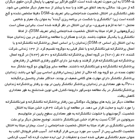
DSM-5 به این صورت تعریف شده است: الگوی فراگیر بی توجهی یا پایمال کردن حقوق دیگران
که از سن 15 سالگی به بعد اتفاق می افتد و با سه یا بیشتر از سه معیار دیگر مشخص می شود.
نقش تکانشگری در اختلال شخصیت ضداجتماعی بنابر تعریف DSM-5 دقیقا مشخص نشده و گیج
کننده است زیرا “تکانشگری یا شکست در برنامه ریزی آینده” به عنوان یک معیار و شاخص
محتمل – اما نه لازم و ضروری- برای این اختلال در نظر گرفته شده است. بنابراین ممکن است
زیرگروههایی از افراد مبتلا به اختلال شخصیت ضداجتماعی (بنابر تعریف DSM)، از لحاظ
تکانشگری با یکدیگر متفاوت باشند. بارات و همکاران با مطالعه پرخاشگری در بین زندانیان مبتلا
به این اختلال (بر اساس DSM-4) زندانیان را بر اساس اعمال پرخاشگرانه تکانشگرانه و یا
اعمال پرخاشگرانه غیرتکانشگرانه و با تفکر قبلی به دوگروه تقسیم کرد. از 132 زندانی شرکت
کننده، 27 نفر (20%) در گروه اعمال پرخاشگرانه تکانشگرانه و 30 نفر (23%) در گروه اعمال
پرخاشگرانه غیرتکانشگرانه قرار گرفتند و بقیه نیز دارای الگوی رفتاری التقاطی از رفتارهای
پرخاشگرانه تکانشگرانه و غیرتکانشگرانه داشتند. مطالعه سایر ویژگیهای دو گروه نشانگر سه
تفاوت عمده در دو گروه بود که حاکی از تمایز زیستی/رفتاری اساسی بین آنها می باشد: زندانیان
پرخاشگر تکانشگر دارای مهارت های کلامی ضعیف تر بودند، حداکثر مقدار پتانسیل برانگیخته
P300 به طور معناداری در زندانیان پرخاشگر تکانشگر پایین تر بود، و رفتار پرخاشگرانه زندانیان
پرخاشگرتکانشگر در یک مطالعه دوسرکور دارونما-کنترل فنی توین ضدتشنج به طور معناداری
کاهش یافت.
مطالعات دیگر نیز پایه های بیولوژیک دوگانگی بین رفتار پرخاشگرانه تکانشگرانه و غیرتکانشگرانه
را مورد تایید و حمایت قرار می دهد. در مطالعه ای با شرکت 36 فرد خشن مبتلا به اختلال
شخصیت، آزمودنیهای با خشونت تکانشگرانه به طور معناداری سطوح پایین تر متابولیسم
سروتونین در CSF نسبت به افراد خشن غیرتکانشگر داشتند. توضیح محتمل دیگر برای علت
شناسی تکانشگری در افراد مبتلا به اختلال شخصیت ضداجتماعی، ز است. بیماران مبتلا به اختلال
شخصیت اکتسابی پس از آسیب سر مورد بررسی قرار گرفته اند. آسیب قشر فرونتال اغلب به
عنوان منبع تکانشگری معرفی شده است و تحقیقات از این ایده حمایت کرده که آسیب کرتکس