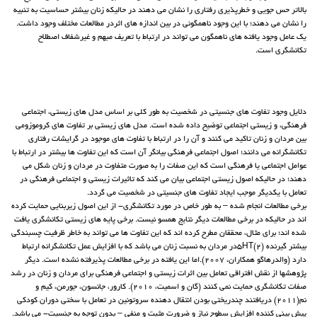
بالاتر حس جویی و خطرپذیری رفتاری را نشان می دهند در حالیکه زنان بیشتر حساسیت به تنبیه
را نشان می دهند؛ با این وجود ناهمگونی در بین اندازه های اثردر مطالعات مختلف وجود داشت.
یک عامل وجود یافته های ناهمگون می تواند در ارتباط با تعریف مبهم و غیرشفاف اصطلاح
تکانشگری است.
دلایل وجود تفاوت های جنسیتی در شخصیت به طور کلی بر اساس مدل های زیستی، اجتماعی
فرهنگی، و زیستی اجتماعی توضیح داده شده است. مدل های زیستی بر تفاوت های کروموزومی
بین مردان و زنان تاکید می کنند و آن را در ارتباط با تفاوت های موجود در گرایشات رفتاری
تکانشگرانه می دانند؛ اصول اجتماعی فرهنگی بیانگر آن است که این تفاوت ها بیشتر در ارتباط با
عوامل اجتماعی یا فرهنگی است که این صفات را به صورت متفاوت در مردان و زنان شکل می
دهند؛ در حالیکه اصول زیستی اجتماعی بیان می کند که تاثیرات زیستی و اجتماعی فرهنگی در
تعامل با یکدیگر موجب ایجاد تفاوت های جنسیتی در شخصیت می گردد.
برخی مطالعات انجام شده – به طور خاص در مورد تکانشگری- از این اصول زیربنایی حمایت کرده
اند در حالیکه در برخی مطالعات دیگر نتایج همسو نیست. برخی پایه های زیستی تکانشگری یافت
شده اند؛ برای مثال، محققان مطرح کرده اند که این تفاوت ها می تواند به خاطر ظرفیت چسبندگی
بیشتر گیرنده 5HT(2)در مردان به نسبت زنان می باشد که با افزایش عمل تکانشگرانه ارتباط
دارد (والدرهاگو همکاران، 2007).اما این یافته در برخی مطالعات پذیرفته نشده است. دیگر
پژوهشها از نقش افتراقی تعامل بین اثرات زیستی و اجتماعی فرهنگی برای مردان و زنان در رشد
صفات تکانشگری حمایت نمی کنند (گان و اسمیت، 2010). کارور، جانسون، جورمن، کیم و
نم(2011) دریافتند چندریختی بودن انتقال دهنده سروتونین در تعامل با سختی دوران کودکی
پیش بینی کننده افزایش سطوح نیاز و ضرورت مثبت و منفی – بدون توجه به جنسیت- می باشد.