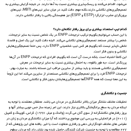
می‌شود، اقدام می‌کنند و ریسک‌پذیری بیشتری نسبت به Jها دارند. در نتیجه گرایش بیشتری به
تصمیم‌گیری‌های تکانشی دارند.نکته مهم: دقت کنید در میان سایر تیپ‌های MBTI، تیپ‌های
برون‌گرای مشرب ابزارگرا (ESTP و ESFP) نیز هم‌بستگی بالایی با رفتار تکانشی دارند.
کدام تیپ استعداد بیشتری برای بروز رفتار تکانه‌ای دارد؟
با این حساب می‌توانیم بگوییم ترکیب ترجیحات ENFP در یک شخص نسبت به سایر ترجیحات،
شخص را بیشتر مستعد تصمیم‌گیری‌های تکانشی می‌کند. البته دقت کنید این یک اصل و قاعدهٔ
تخطی ناپذیر نیست که بگوییم هر کس تیپ شخصیتی ENFP دارد، پس حتماً تصمیم‌گیری‌هایش
تکانشی و بدون فکر است.
این کاملاً اشتباه است. بلکه درست آن است که بگوییم، افرادی که ترجیحات ENFP در آن‌ها
پررنگ‌تر است، «به طور بالقوه»، به احتمالِ بیشتری نسبت به سایر ترجیحات در معرض
تصمیم‌گیریِ تکانشی هستند و باید بیشتر از سایرین مراقب این مسئله باشند. به عبارت بهتر،
ترجیحات ENFP فرد را برای تصمیم‌گیری‌های تکانشی مستعد‌تر از سایرین می‌کند اما این لزوماً
به این معنا نیست که همه ENFPها تصمیم‌گیری‌هایشان بدون فکر و تکانشی است.
جنسیت و تکانشگری
تحقیقات مختلف نشانگر میزان بالاتر تکانشگری در مردان می باشد. محققان معتقدند با توجه به
اینکه مردان به سطح برانگیختگی بالاتری نیاز دارند، این امر زمینه ساز حس جویی بیشتر آنها و
بروز رفتارهای تکانشگرانه از سوی آنان می گردد (والدک و میلر، 1997). کراس، کوپینگ و کمپبل
(2011) در فراتحلیلی به بررسی این موضوع پرداختند که آیا میزان تکانشگری مردان و زنان در
مقیاس های مختلف خودگزارش دهی و رفتاری متفاوت است یا خیر. یافته های این پژوهش که از
227 مطالعه و با توجه به جنسیت شرکت کنندگان حاصل شده بود نشان داد که مردان سطوح