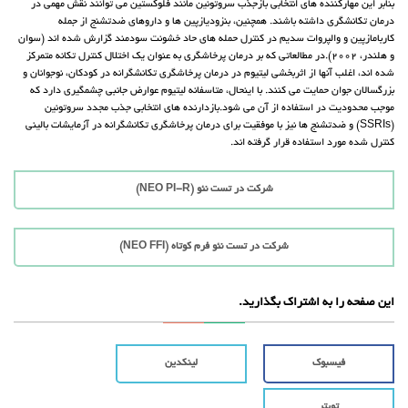
بنابر این مهارکننده های انتخابی بازجذب سروتونین مانند فلوکستین می توانند نقش مهمی در
درمان تکانشگری داشته باشند. همچنین، بنزودیازپین ها و داروهای ضدتشنج از جمله
کاربامازپین و والپروات سدیم در کنترل حمله های حاد خشونت سودمند گزارش شده اند (سوان
و هلندر، 2002).در مطالعاتی که بر درمان پرخاشگری به عنوان یک اختلال کنترل تکانه متمرکز
شده اند، اغلب آنها از اثربخشی لیتیوم در درمان پرخاشگری تکانشگرانه در کودکان، نوجوانان و
بزرگسالان جوان حمایت می کنند. با اینحال، متاسفانه لیتیوم عوارض جانبی چشمگیری دارد که
موجب محدودیت در استفاده از آن می شود.بازدارنده های انتخابی جذب مجدد سروتونین
(SSRIs) و ضدتشنج ها نیز با موفقیت برای درمان پرخاشگری تکانشگرانه در آزمایشات بالینی
کنترل شده مورد استفاده قرار گرفته اند.
شرکت در تست نئو (NEO PI-R)
شرکت در تست نئو فرم کوتاه (NEO FFI)
این صفحه را به اشتراک بگذارید.
فیسبوک
لینکدین
تویتر