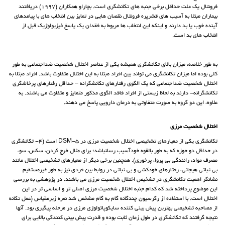
فرونتال یک علت حداقل برخی جنبه های تکانشگری است. بچاراو همکاران (1997) دریافتند
بیماران مبتلا به آسیب های قشرپره فرونتال نقصان هایی در تمایز بین انتخاب های با پیامدهای
آینده خوب یا بد دارند و اینکه این انتخاب ها مربوط به فقدان یک پاسخ فیزیولوژیک قبل از
انتخاب های بد است.
به طور خلاصه، میزان بالای تکانشگری همیشه یکی از عناصر اختلال شخصیت ضداجتماعی به طور
کلی بوده اما میزان تکانشگری می تواند بین افراد مبتلا به این اختلال متفاوت باشد. افراد مبتلا به
اختلال شخصیت ضداجتماعی که یک الگوی رفتارهای تکانشگرانه – حداقل رفتارهای پرخاشگری
تکانشگرانه- دارند به لحاظ زیستی از افراد فاقد الگوی مذکور متمایز و متفاوت می باشند. به
علاوه، این دو گروه به صورت متفاوتی به درمان دارویی پاسخ می دهند.
اختلال شخصیت مرزی
تکانشگری یکی از معیارهای تشخیصی اختلال شخصیت مرزی در DSM-5 است (4- تکانشگری
در حداقل دو حوزه که به طور بالقوه خودآسیب رسانباشد؛ برای مثال خرج کردن، سکس، سوء
مصرف مواد، رانندگی بی پروا، پرخوری). همچنین برخی دیگر از معیارهای تشخیصی اختلال مانند
بی ثباتی هیجانی، رفتارهای خودکشی و بی ثباتی در روابط بین فردی نیز به طور غیرمستقیم
نشانگر اهمیت تکانشگری در تشخیص اختلال شخصیت مرزی می باشند. در پژوهشی به بررسی
این موضوع پرداخته شد که کدام جنبه اختلال شخصیت مرزی اصلی تر و اساسی تر در این
اختلال است. با استفاده از رگرسیون چندگانه گام به گام مشخص شد نمره زیرمقیاس (عمل تکانه
از مصاحبه تشخیصی بهترین پیش بینی کننده سایکوپاتولوژی مرزی در مرحله پیگیری بود. آنها
نتیجه گرفتند که تکانشگری در طول زمان ثابت بوده و قدرت پیش بینی کنندگی بالایی برای