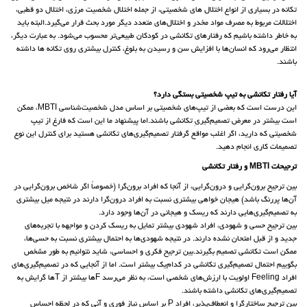
تکانه در بسیاری از انواع اختلال های شخصیتی، از جمله اختلال شخصیت مرزی، اختلال دو قطبی،
اختلالات مربوط به مصرف مواد مخدر و اختلال‌های متعدد دیگر مورد بحث قرار می‌گیرد.البته باید
به خاطر داشته باشیم که رفتارهای تکانشی در کودکان طبیعی‌تر محسوب می‌شود. به عبارت دیگر،
انتظار می‌رود که انسان‌ها با افزایش سن و رسیدن به بلوغ، کنترل بیشتری روی تکانه ها داشته
باشند.
آیا رفتار تکانشی به تیپ شخصیتی بستگی دارد؟
این درست است که بعضی از تیپ‌های شخصیتی بر اساس مدل شخصیت‌شناسی MBTI، ممکن
است بیشتر در معرض تصمیم‌گیریِ تکانشی باشند.اما پیشنهاد ما این است که فارغ از تیپ
شخصیتی که دارید، اگر اغلب مواقع گرفتار تصمیم‌گیری‌های تکانشی هستید برای کنترل این نوع
تصمیمات کاری انجام دهید.
ترجیحات MBTI و رفتار تکانشی
بین ترجیح برون‌گرایی و درون‌گرایی، از آنجا که افراد برون‌گرا (خصوصاً اگر شاخص برون‌گرایی در
آن‌ها پررنگ باشد) هیجان خواهی بیشتری نسبت به افراد درون‌گرا دارند در نتیجه میل بیشتری
به تصمیم‌گیری‌هایی دارند که ریسک و هیجانی در آن‌ها وجود دارد.
بین ترجیح حسی و شهودی، افراد شهودی بیشتر تمایل به ریسک کردن و مواجهه با تجربه‌های
جدید و از قبل امتحان نشده دارند. در نتیجه شهودی‌ها به احتمال بیشتری نسبت به حسی‌ها،
ممکن است تکانشی تصمیم بگیرند.بین ترجیح فکری و احساسی، شاید نتوانیم به طور مشخص
بگوییم احتمال تصمیم‌گیری تکانشی در کدام‌یک بیشتر است. اما از آنجایی که در تصمیم‌گیری‌های
افراد Feeling اولویت با ارزش‌های شخصی است، به نظر می‌رسد Fها بیشتر از Tها گرایش به
تصمیم‌گیری‌های تکانشی داشته باشند.
بین ترجیح ساختارگرا و انعطاف‌پذیر، افراد P بر اساس نیاز فوری و آنی که در لحظه احساس