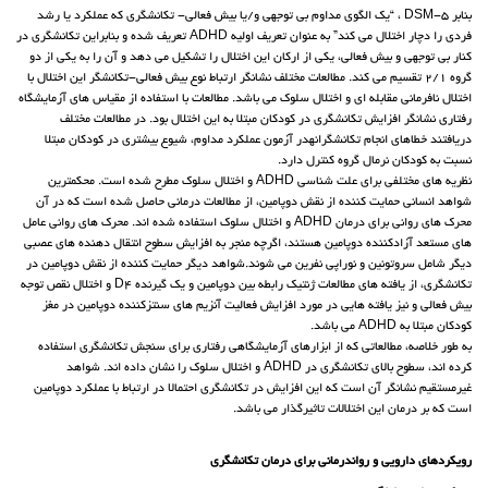
بنابر DSM-5 ، “یک الگوی مداوم بی توجهی و/یا بیش فعالی- تکانشگری که عملکرد یا رشد
فردی را دچار اختلال می کند” به عنوان تعریف اولیه ADHD تعریف شده و بنابراین تکانشگری در
کنار بی توجهی و بیش فعالی، یکی از ارکان این اختلال را تشکیل می دهد و آن را به یکی از دو
گروه 2/1 تقسیم می کند. مطالعات مختلف نشانگر ارتباط نوع بیش فعالی-تکانشگر این اختلال با
اختلال نافرمانی مقابله ای و اختلال سلوک می باشد. مطالعات با استفاده از مقیاس های آزمایشگاه
رفتاری نشانگر افزایش تکانشگری در کودکان مبتلا به این اختلال بود. در مطالعات مختلف
دریافتند خطاهای انجام تکانشگرانهدر آزمون عملکرد مداوم، شیوع بیشتری در کودکان مبتلا
نسبت به کودکان نرمال گروه کنترل دارد.
نظریه های مختلفی برای علت شناسی ADHD و اختلال سلوک مطرح شده است. محکمترین
شواهد انسانی حمایت کننده از نقش دوپامین، از مطالعات درمانی حاصل شده است که در آن
محرک های روانی برای درمان ADHD و اختلال سلوک استفاده شده اند. محرک های روانی عامل
های مستعد آزادکننده دوپامین هستند، اگرچه منجر به افزایش سطوح انتقال دهنده های عصبی
دیگر شامل سروتونین و نوراپی نفرین می شوند.شواهد دیگر حمایت کننده از نقش دوپامین در
تکانشگری، از یافته های مطالعات ژنتیک رابطه بین دوپامین و یک گیرنده D4 و اختلال نقص توجه
بیش فعالی و نیز یافته هایی در مورد افزایش فعالیت آنزیم های سنتزکننده دوپامین در مغز
کودکان مبتلا به ADHD می باشد.
به طور خلاصه، مطالعاتی که از ابزارهای آزمایشگاهی رفتاری برای سنجش تکانشگری استفاده
کرده اند، سطوح بالای تکانشگری در ADHD و اختلال سلوک را نشان داده اند. شواهد
غیرمستقیم نشانگر آن است که این افزایش در تکانشگری احتمالا در ارتباط با عملکرد دوپامین
است که بر درمان این اختلالات تاثیرگذار می باشد.
رویکردهای دارویی و رواندرمانی برای درمان تکانشگری