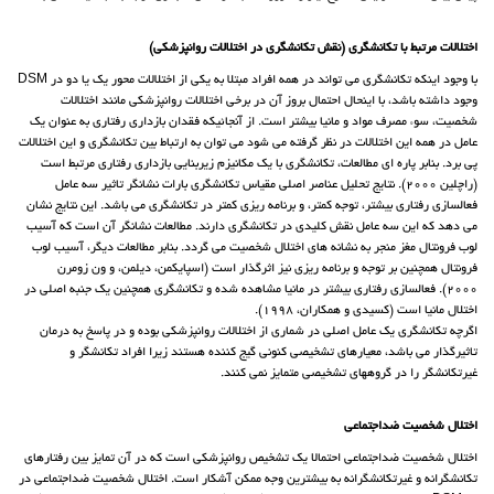
اختلالات مرتبط با تکانشگری (نقش تکانشگری در اختلالات روانپزشکی)
با وجود اینکه تکانشگری می تواند در همه افراد مبتلا به یکی از اختلالات محور یک یا دو در DSM
وجود داشته باشد، با اینحال احتمال بروز آن در برخی اختلالات روانپزشکی مانند اختلالات
شخصیت، سوء مصرف مواد و مانیا بیشتر است. از آنجائیکه فقدان بازداری رفتاری به عنوان یک
عامل در همه این اختلالات در نظر گرفته می شود می توان به ارتباط بین تکانشگری و این اختلالات
پی برد. بنابر پاره ای مطالعات، تکانشگری با یک مکانیزم زیربنایی بازداری رفتاری مرتبط است
(راچلین 2000). نتایج تحلیل عناصر اصلی مقیاس تکانشگری بارات نشانگر تاثیر سه عامل
فعالسازی رفتاری بیشتر، توجه کمتر، و برنامه ریزی کمتر در تکانشگری می باشد. این نتایج نشان
می دهد که این سه عامل نقش کلیدی در تکانشگری دارند. مطالعات نشانگر آن است که آسیب
لوب فرونتال مغز منجر به نشانه های اختلال شخصیت می گردد. بنابر مطالعات دیگر، آسیب لوب
فرونتال همچنین بر توجه و برنامه ریزی نیز اثرگذار است (اسپایکمن، دیلمن، و ون زومرن
2000). فعالسازی رفتاری بیشتر در مانیا مشاهده شده و تکانشگری همچنین یک جنبه اصلی در
اختلال مانیا است (کسیدی و همکاران، 1998).
اگرچه تکانشگری یک عامل اصلی در شماری از اختلالات روانپزشکی بوده و در پاسخ به درمان
تاثیرگذار می باشد، معیارهای تشخیصی کنونی گیج کننده هستند زیرا افراد تکانشگر و
غیرتکانشگر را در گروههای تشخیصی متمایز نمی کنند.
اختلال شخصیت ضداجتماعی
اختلال شخصیت ضداجتماعی احتمالا یک تشخیص روانپزشکی است که در آن تمایز بین رفتارهای
تکانشگرانه و غیرتکانشگرانه به بیشترین وجه ممکن آشکار است. اختلال شخصیت ضداجتماعی در