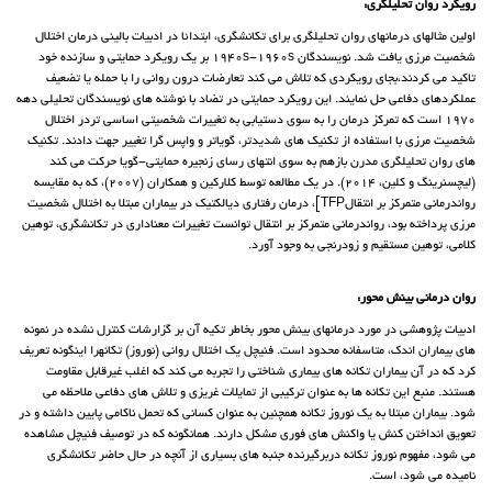
رویکرد روان تحلیلگری:
اولین مثالهای درمانهای روان تحلیلگری برای تکانشگری، ابتدائا در ادبیات بالینی درمان اختلال
شخصیت مرزی یافت شد. نویسندگان 1940s-1960s بر یک رویکرد حمایتی و سازنده خود
تاکید می کردند،بجای رویکردی که تلاش می کند تعارضات درون روانی را با حمله یا تضعیف
عملکردهای دفاعی حل نمایند. این رویکرد حمایتی در تضاد با نوشته های نویسندگان تحلیلی دهه
1970 است که تمرکز درمان را به سوی دستیابی به تغییرات شخصیتی اساسی تردر اختلال
شخصیت مرزی با استفاده از تکنیک های شدیدتر، گویاتر و واپس گرا تغییر جهت دادند. تکنیک
های روان تحلیلگری مدرن بازهم به سوی انتهای رسای زنجیره حمایتی-گویا حرکت می کند
(لیچسنرینگ و کلین، 2014). در یک مطالعه توسط کلارکین و همکاران (2007)، که به مقایسه
رواندرمانی متمرکز بر انتقالTFP]، درمان رفتاری دیالکتیک در بیماران مبتلا به اختلال شخصیت
مرزی پرداخته بود، رواندرمانی متمرکز بر انتقال توانست تغییرات معناداری در تکانشگری، توهین
کلامی، توهین مستقیم و زودرنجی به وجود آورد.
روان درمانی بینش محور:
ادبیات پژوهشی در مورد درمانهای بینش محور بخاطر تکیه آن بر گزارشات کنترل نشده در نمونه
های بیماران اندک، متاسفانه محدود است. فنیچل یک اختلال روانی (نوروز) تکانهرا اینگونه تعریف
کرد که در آن بیماران تکانه های بیماری شناختی را تجربه می کند که اغلب غیرقابل مقاومت
هستند. منبع این تکانه ها به عنوان ترکیبی از تمایلات غریزی و تلاش های دفاعی ملاحظه می
شود. بیماران مبتلا به یک نوروز تکانه همچنین به عنوان کسانی که تحمل ناکامی پایین داشته و در
تعویق انداختن کنش یا واکنش های فوری مشکل دارند. همانگونه که در توصیف فنیچل مشاهده
می شود، مفهوم نوروز تکانه دربرگیرنده جنبه های بسیاری از آنچه در حال حاضر تکانشگری
نامیده می شود، است.