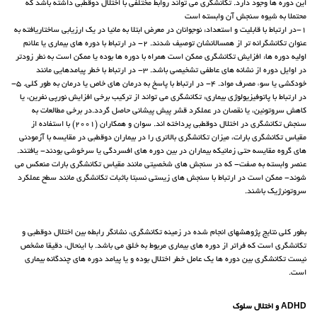
این دوره ها وجود دارد. تکانشگری می تواند روابط مختلفی با اختلال دوقطبی داشته باشد که
محتملا به شیوه سنجش آن وابسته است
1-در ارتباط با قابلیت و استعداد: نوجوانان در معرض ابتلا به مانیا در یک ارزیابی ساختاریافته به
عنوان تکانشگرانه تر از همسالانشان توصیف شدند. 2- در ارتباط با دوره های بیماری یا علائم
اولیه دوره ها: افزایش تکانشگری ممکن است همراه با دوره ها بوده یا ممکن است به نطر زودتر
در اوایل دوره از نشانه های عاطفی تشخیصی باشد. 3- در ارتباط با خطر پیامدهایی مانند
خودکشی یا سوء مصرف مواد. 4- در ارتباط با پاسخ به درمان های خاص یا درمان به طور کلی. 5-
در ارتباط با پاتوفیزیولوژی بیماری: تکانشگری می تواند از ترکیب برخی افزایش نورپی نفرین، یا
کاهش سروتونین، یا نقصان در عملکرد قشر پیش پیشانی حاصل گردد.در برخی مطالعات به
سنجش تکانشگری در اختلال دوقطبی پرداخته اند. سوان و همکاران (2001) با استفاده از
مقیاس تکانشگری بارات، میزان تکانشگری بالاتری را در بیماران دوقطبی در مقایسه با آزمودنی
های گروه مقایسه حتی زمانیکه بیماران در بین دوره های افسردگی یا سرخوشی بودند- یافتند.
عنصر وابسته به صفت- که در سنجش های شخصیتی مانند مقیاس تکانشگری بارات منعکس می
شوند- ممکن است در ارتباط با سنجش های زیستی نسبتا باثبات تکانشگری مانند سطح عملکرد
سروتونرژیک باشند.
بطور کلی نتایج پژوهشهای انجام شده در زمینه تکانشگری، نشانگر رابطه بین اختلال دوقطبی و
تکانشگری است که فراتر از دوره های بیماری مربوط به خلق می باشد. با اینحال، دقیقا مشخص
نیست تکانشگری بین دوره ها یک عامل خطر اختلال بوده و یا پیامد دوره های چندگانه بیماری
است.
ADHD و اختلال سلوک