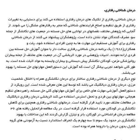
درمان شناختی رفتاری:
درمان شناختی رفتاری از تکنیک های درمان رفتاری استفاده می کند برای دستیابی به تغییرات
رفتاری از طریق تنظیم و اصلاح فرایندهای شناختی که منجر به رفتارهای مشکل زا می شوند. از
آنجایی که پژوهش مختلف، نقصانهای در توانایی های حل مسئله در جمعیت های تکانشگر از جمله
سوء مضرف کنندگان مواد نشان داده است، پژوهشگران پیشنهاد می کنند از درمان شناختی
رفتاری برای آموزش مستقیم این مهارت ها به چنین افرادی استفاده شود، پلت و
همکاران(1988) یک برنامه درمان شناختی رفتاری ساخت دار با عنوان آموزش حل مسئله بین
فردی ارائه نمودند. ادبیات پژوهشی در مورد اثربخشی آن در جمعیت های مختلف از جمله بیماران
روانپزشکی مزمن، کودکان تکانشگر پیش دبستانی و بیماران وابسته به مواد اثبات شده است. به
طور کلی شواهد تجربی بیانگر آن است که آموزش این دستورالعمل مهارتهای حل مسئله را بهبود
می بخشد.
نوع دیگری از درمان شناختی رفتاری ساختار برای درمان تکانشگری همراه با اختلال شخصیت
مرزی، درمان رفتاری دیالکتیک می باشد که توسط لین هان معرفی شده است. این رویکرد از
دستورالعمل آموزشی مهارت های خاص برای آموزش مهارتهای کلی حل مسئله، راهبردهای تنظیم
هیجانی، مهارتهای بین فردی و تحمل استرس استفاده می کند اثربخشی درمان رفتاری دیالکتیک
در مطالعات مختلف مورد تایید قرار گرفته است. درمانهای شناختی رفتاری همچنین برای کاهش
تکانشگری در کودکان مورد استفاده قرار گرفته است. در یک مطالعه فراتحلیل یافته های 36
مطالعه درمان فراشناختی در کورکان، بائر و نیتزل گزارش کردند که این مداخلات با بهبود
تکانشگری در حدود یک سوم تا سه چهارم یک انحراف استاندارد نسبت به آزمودنی های گروه
کنترل بدون درمان یا دارونما همراه بوده است.