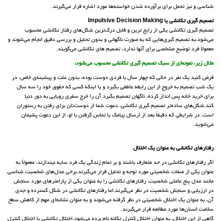
شناسی و نیز تحمل برای برآورده شدن خواسته‌ها مورد اشاره قرار می‌گیرند.
تصمیم گیری تکانشی یا Impulsive Decision Making
تصمیم گیری تکانشی یکی از رایج ترین و قابل درک‌ترین شکل‌های رفتار تکانشی محسوب
می‌شود.به تصمیم گیری‌هایی که به صورت ناگهانی و بدون تحلیل و بررسی دقیق انجام می‌شوند و
معمولاً فرد توضیح مشخصی برای آنها ندارد، تصمیم های تکانشی می‌گویند.
مثال زیر، نمونه‌ای از سبک تصمیم گیری تکانشی محسوب می‌شود:
فرض کنید یک نفر در حالی که چهار سال با فردی دوست بوده، بدون علت و پیشینه‌ی خاص، در
یک شب تصمیم به خروج از این رابطه عاطفی بگیرد و یا اینکه کسی که حقوق خود را سه سال
برای خرید خانه پس انداز کرده، ناگهان تصمیم بگیرد آن را خرج سفری رویایی به دور دنیا
کند.شکل‌های ساده‌تر تصمیم گیری تکانشی، دعوت شما از دوست‌تان برای رفتن به رستوران
است. در شرایطی که دقیقاً بعد از ارسال پیامک یا تماس گرفتن با او، از این دعوت پشیمان
می‌شوید.
رفتارهای تکانشی به عنوان یک اختلال
اگر رفتارهای تکانشی در حد متعارف باشند و بر تمام زندگی یک فرد سایه نیندازند، معمولاً به
عنوان یکی از صفات شخصیتی مورد توجه و تحلیل قرار می‌گیرند.برخی مدل‌های شخصیت شناسی
مانند مدل پنج عاملی شخصیت، رفتارهای تکانشی را به عنوان یکی از پارامترهای مورد سنجش
در ارزیابی و سنجش شخصیت در نظر می‌گیرند.اما رفتارهای تکانشی در شکل گسترده و جدی
آن، به عنوان یک اختلال شخصیتی در نظر گرفته می‌شوند و به عنوان نشانه‌ای مهم از کاهش سطح
سلامت انسان‌ها مورد مطالعه قرار می‌گیرند.
گاهی از این اختلال، به عنوان اختلال کنترل تکانه نام برده می‌شود.اختلال تکانشی یا اختلال کنترل