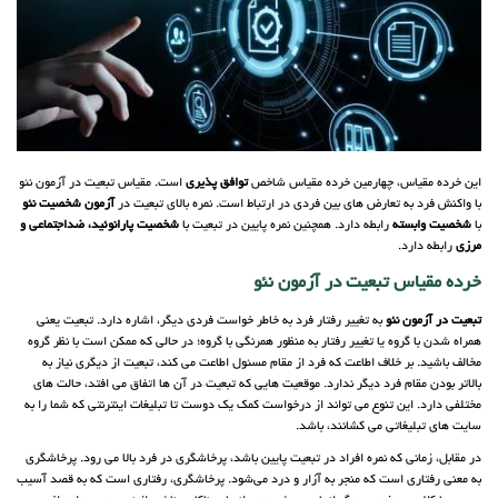
این خرده مقیاس، چهارمین خرده مقیاس شاخص
توافق پذیری
است. مقیاس تبعیت در آزمون نئو
با واکنش فرد به تعارض­ های بین فردی در ارتباط است. نمره بالای تبعیت در
آزمون شخصیت نئو
با
شخصیت وابسته
رابطه دارد. همچنین نمره پایین در تبعیت با
شخصیت پارانوئید، ضداجتماعی و
مرزی
رابطه دارد.
خرده مقیاس تبعیت در آزمون نئو
تبعیت در آزمون نئو
به تغییر رفتار فرد به خاطر خواست فردی دیگر، اشاره دارد. تبعیت یعنی
همراه شدن با گروه یا تغییر رفتار به منظور همرنگی با گروه؛ در حالی که ممکن است با نظر گروه
مخالف باشید. بر خلاف اطاعت که فرد از مقام مسئول اطاعت می کند، تبعیت از دیگری نیاز به
بالاتر بودن مقام فرد دیگر ندارد. موقعیت هایی که تبعیت در آن ها اتفاق می افتد، حالت های
مختلفی دارد. این تنوع می تواند از درخواست کمک یک دوست تا تبلیغات اینترنتی که شما را به
سایت های تبلیغاتی می کشانند، باشد.
در مقابل، زمانی که نمره افراد در تبعیت پایین باشد، پرخاشگری در فرد بالا می رود. پرخاشگری
به معنی رفتاری است که منجر به آزار و درد می‌شود. پرخاشگری، رفتاری است که به قصد آسیب