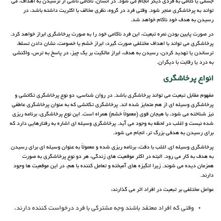
جسمی یا کلامی به فردی دیگر انجام می شود. در انسان، ناکامی ناشی از نرسیدن به اهداف، می
تواند به پرخاشگری منجر شود. وقتی فرد در گروه، نظری مخالف با اکثریت داشته باشد، در
رسیدن به هدف خود ناکام خواهد شد.
در صورت پایین بودن نمره تبعیت، این فرد ناکامی خود را به صورت پرخاشگری ابراز خواهد کرد.
پرخاشگری می تواند با اهداف مختلفی صورت گیرد: ابراز خشم یا خصومت، نشان دادن تسلط،
ترساندن یا تهدید کردن، رسیدن به هدف، ابراز مالکیت بر یک چیز، در پاسخ به ترس، واکنشی
به درد یا رقابت با دیگران.
انواع پرخاشگری
مفهوم مقابل تبعیت می تواند پرخاشگری باشد. در روان شناسی، دو نوع پرخاشگری تکانشی و
پرخاشگری وسیله ای از هم متمایز شده اند. پرخاشگری تکانشی که به عنوان پرخاشگری عاطفی
نیز شناخته می شود، با هیجان قوی (معمولاً خشم) همراه است. این نوع پرخاشگری، برنامه ریزی
شده نیست و اغلب در لحظه به وجود می آید. پرخاشگری وسیله ای اشاره به رفتارهایی دارد که
برای رسیدن به هدفی بزرگ تر، انجام می شود.
پرخاشگری وسیله ای, اغلب با دقت، برنامه ریزی شده و معمولاً به عنوان وسیله ای برای رسیدن
به هدف به کار می رود. البته در اکثر موقعیت های زندگی، هر دو نوع پرخاشگری به صورت
همزمان دیده می شوند. زیرا انگیزه های آمیخته و تعامل کننده با هم، در این موقعیت ها وجود
دارند.
عوامل مختلفی بر تبعیت در افراد اثر می گذارند:
وقتی که افراد معتقد باشند وجه مشترکی با فرد درخواست کننده دارند،