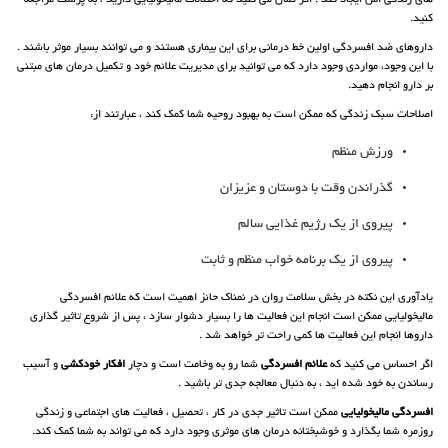
های زندگی اش ایجاد کند . اگر گمان می‎ کنید که اختلالات مالیخولیایی دارید ، به پزشک مراجعه
کنید.
داروهای ضد افسردگی اولین خط درمانی برای این بیماری هستند و می ‎توانند بسیار موثر باشند .
با این وجود، مواردی وجود دارد که می ‎توانید برای مدیریت علائم خود و تکمیل درمان های مبتنی
بر دارو انجام دهید.
اصلاحات سبک زندگی که ممکن است به بهبود روحیه شما کمک کند ، عبارتند از:
ورزش منظم
گذراندن وقت با دوستان و عزیزان
پیروی از یک رژیم غذایی سالم
پیروی از یک برنامه خواب منظم و ثابت
یادآوری این نکته در بخش سلامت روان در نمناک حائز اهمیت است که علائم افسردگی
مالیخولیایی ممکن است انجام این فعالیت ها را بسیار دشوار سازد ، پس از شروع تاثیر گذاری
داروها انجام این فعالیت ها کمی راحت تر خواهد شد .
اگر احساس می ‎کنید که
علائم افسردگی
شما رو به وخامت است و دچار
افکار خودکشی
و آسیب
رساندن به خود شده اید ، به دنبال معالجه جدی تر باشید .
افسردگی مالیخولیایی
ممکن است تاثیر جدی در کار ، تحصیل ، فعالیت های اجتماعی و زندگی
روزمره شما بگذارد و خوشبختانه درمان های موثری وجود دارد که می ‎تواند به شما کمک کند.