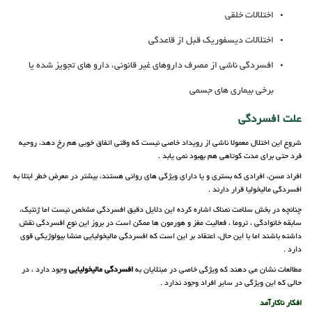
اختلالات خلقی
اختلالات دیسفوریک قبل از قاعدگی
افسردگی ناشی از مصرف داروهای غیر قانونی، دارو های تجویز شده یا
برخی بیماری های جسمی
علت افسردگی
شروع این اختلال معمولا ناشی از رویداد خاصی نیست که وقتی اتفاق خوبی هم رخ دهد، روحیه
فرد حتی برای مدت کوتاهی هم بهبود نمی ‎یابد .
افراد مسن، افرادی که بستری و یا دارای ویژگی های روانی هستند، بیشتر در معرض خطر ابتلا به
افسردگی مالیخولیا قرار دارند .
چنانچه در بخش سلامت نمناک اشاره کرده این دلایل دقیق افسردگی مشخص نیست اما ژنتیک،
سابقه خانوادگی ، تروما ، فعالیت مغز و هورمون ها ممکن است در بروز این نوع افسردگی نقش
داشته باشند اما با این حال، اعتقاد بر این است که افسردگی مالیخولیایی منشا بیولوژیکی قوی
دارد .
مطالعات نشان می ‎دهند که ویژگی خاصی در مبتلایان به
افسردگی مالیخولیایی
وجود دارد ، در
حالی که این ویژگی در سایر افراد وجود ندارد .
افکار ناکارآمد