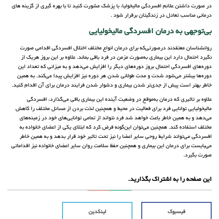
در صورت داشتن علائم افسردگی مالیخولیا، با پزشک مشورت کنید تا با بهره گیری از گزینه های
درمانی مناسب تعادل در زندگیتان برقرار شود .
بی‌توجهی به درمان افسردگی مالیخولیایی
روانشناسان معتقدند درصورتی‌که برای درمان انواع مختلف اختلال افسردگی اقدامی صورت
نگیرد احتمال دارد این بیماری به‌صورت مزمن در فرد باقی بماند. علاوه بر این بروز هریک از
دوره‌های افسردگی احتمال بروز دوره‌های دیگر را افزایش می‌دهد و به میزانی که تعداد این
دوره‌ها بیشتر می‌شود شدت و مدت طولانی شدن هر دوره نیز افزایش پیدا می‌کند. به همین
خاطر بهتر است پیش از جدی‌تر شدن بیماری و دشوار شدن فرایند درمان برای آن اقدام کنید.
علاوه بر تاثیری که درمان به‌موقع در وضعیت آینده این بیماری باقی می‌گذارد، افسردگی
مالیخولیایی توانایی فرد برای فعالیت در محیط و همچنین لذت بردن از مسائل مختلف را کاهش
می‌دهد و به همین خاطر باعث خواهد شد فرد نتواند از تمامی توانایی‌های خود در زمینه‌های
مختلف استفاده کند. همچنین می‌توان این‌گونه فرض کرد که ابتلای یکی از اعضای خانواده به
افسردگی می‌تواند شرایط روحی سایر اعضا را نیز تحت تاثیر خود قرار بدهد و به همین خاطر
می‌بایست برای درمان این بیماری و همچنین حفظ سلامت روان سایر اعضای خانواده نیز اقداماتی
صورت بگیرد.
این صفحه را به اشتراک بگذارید.
فیسبوک
لینکدین