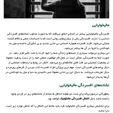
مالیخولیایی
افسردگی مالیخولیایی بیشتر در کسانی اتفاق می‌افتد که به صورت متناوب نشانه‌های افسردگی
اساسی را دارند. افسردگی یکی از بیماری‌های روانی است که با احساسات منفی و ناکام کننده
متجلی می‌شود. افراد افسرده همواره احساس بی لذتی شدید و بی انگیزگی داشته و میل به
خودکشی یا انزوا در آن ها بیشتر می‌شود.
این بیماری می‌تواند بسیاری از جنبه‌های زندگی شما را نابود کرده یا تحت تاثیر قرار دهد. در
صورت ابتلا به افسردگی، ممکن است در محل کار موقعیت شغلی خود را از دست بدهید، معمولا
در وضعیت تحصیلی نیز افت قابل ملاحظه‌ای رخ می‌دهد. اخلال در روابط و ارتباطات اجتماعی از
دیگر پیامدهای افسردگی است. مهم ترین ویژگی افراد افسرده لذت نبردن از کارهای روزمره و
دیگر تفریحات می‌باشد. به دنبال این بی لذتی معمولا حس ناامیدی به دنیا و میل به خودکشی در
آن‌ها پدیدار می‌شود.
نشانه‌های افسردگی مالیخولیایی
به‌طورکلی درصورتی‌که برای مدت دو هفته حداقل 5 نشانه از نشانه‌های زیر در فردی وجود
داشته باشد دچار
اختلال افسردگی ملانکولیک
خواهد بود.
برای تشخیص بیماری افسردگی مالیخولیا، فرد باید علائم این اختلال را که شامل موارد زیر است
دارا باشد: