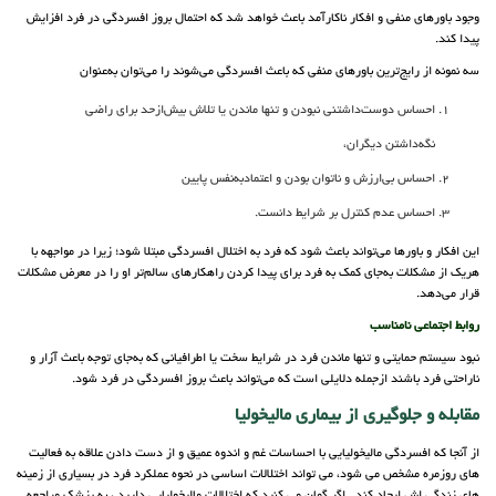
وجود باورهای منفی و افکار ناکارآمد باعث خواهد شد که احتمال بروز افسردگی در فرد افزایش
پیدا کند.
سه نمونه از رایج‌ترین باورهای منفی که باعث افسردگی می‌شوند را می‌توان به‌عنوان
احساس دوست‌داشتنی نبودن و تنها ماندن یا تلاش بیش‌ازحد برای راضی
نگه‌داشتن دیگران،
احساس بی‌ارزش و ناتوان بودن و اعتمادبه‌نفس پایین
احساس عدم کنترل بر شرایط دانست.
این افکار و باورها می‌تواند باعث شود که فرد به اختلال افسردگی مبتلا شود؛ زیرا در مواجهه با
هریک از مشکلات به‌جای کمک به فرد برای پیدا کردن راهکارهای سالم‌تر او را در معرض مشکلات
قرار می‌دهد.
روابط اجتماعی نامناسب
نبود سیستم حمایتی و تنها ماندن فرد در شرایط سخت یا اطرافیانی که به‌جای توجه باعث آزار و
ناراحتی فرد باشند ازجمله دلایلی است که می‌تواند باعث بروز افسردگی در فرد شود.
مقابله و جلوگیری از بیماری مالیخولیا
از آنجا که افسردگی مالیخولیایی با احساسات غم و اندوه عمیق و از دست دادن علاقه به فعالیت
های روزمره مشخص می ‎شود، می ‎تواند اختلالات اساسی در نحوه عملکرد فرد در بسیاری از زمینه